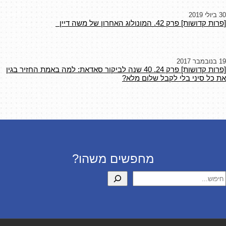
30 ביולי 2019
[פרות קדושות] פרק 42. המונולוג האחרון של משה דיין
19 בנובמבר 2017
[פרות קדושות] פרק 24. 40 שנה לביקור סאדאת: למה באמת החזיר בגין
את כל סיני בלי לקבל שלום מלא?
מחפשים משהו?
יפוש