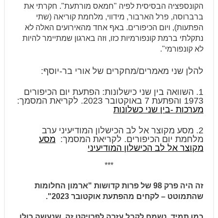
הקונספציה הבסיסית לפיה "חמאס מורתעת". חקרתי את
ברברוסה, פרל הארבור, מידווי, מלחמת קוריאה (שתי
הפתעות), ויום הכיפורים. באף אחד מהאירועים האלה לא
נתקלתי ברמת קונפורמיות כזו, וזה בארגון שמתיימר להיות
לא קונפורמי".
להלן שני מאמרים/מחקרים של אורי בר-יוסף:
1. השוואה בין שני כישלונות: הפתעת יום הכיפורים
1973 והפתעת 7 באוקטובר 2023. לקריאת המסמך:
מערכות -בין שני כשלונות
2. מסע מקוצר אל לב הכישלון המודיעיני ערב
מלחמת יום הכיפורים. לקריאת המסמך:
מסע
מקוצר אל לב הכישלון המודיעיני
***
זה היה פרק 98 של פרות קדושות
"ארמון החלומות
שהתמוטט – לקחים מהפתעת אוקטובר 2023".
כמו תמיד, נשמח לקבל עזרה לפרויקט זה, שנעשה כולו