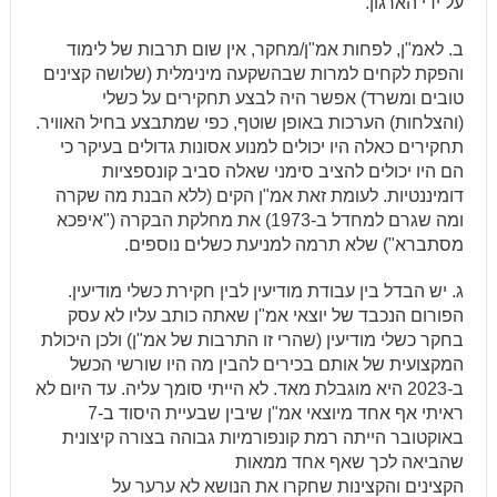
על ידי הארגון.
ב. לאמ"ן, לפחות אמ"ן/מחקר, אין שום תרבות של לימוד
והפקת לקחים למרות
שבהשקעה
מינימלית (שלושה קצינים
טובים ומשרד) אפשר היה לבצע תחקירים על כשלי
(והצלחות) הערכות באופן שוטף, כפי שמתבצע בחיל האוויר.
תחקירים כאלה היו יכולים למנוע אסונות גדולים בעיקר כי
הם היו יכולים להציב סימני שאלה סביב קונספציות
דומיננטיות. לעומת זאת אמ"ן הקים (ללא הבנת מה שקרה
ומה שגרם למחדל ב-1973) את מחלקת הבקרה ("איפכא
מסתברא") שלא תרמה למניעת כשלים נוספים.
ג. יש הבדל בין עבודת מודיעין לבין חקירת כשלי
מודיעין
.
הפורום הנכבד של יוצאי אמ"ן שאתה כותב עליו לא עסק
בחקר כשלי מודיעין (שהרי זו התרבות של אמ"ן) ולכן היכולת
המקצועית של אותם בכירים להבין מה היו שורשי הכשל
ב-2023 היא מוגבלת מאד. לא הייתי סומך עליה. עד היום לא
ראיתי אף אחד מיוצאי אמ"ן שיבין
שבעיית
היסוד ב-7
באוקטובר הייתה רמת קונפורמיות גבוהה בצורה קיצונית
שהביאה לכך שאף אחד ממאות
הקצינים והקצינות שחקרו את הנושא לא ערער על