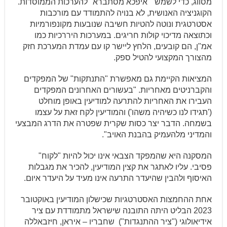
מסווג, כדי לשמש "איפכא מסתברא" להערכות הממוסדות.
הקוגניציה האנושית, לא בנויה להתמודד עם מורכבות
אסטרטגית ונוטה להטיות חשיבה שנובעות מקונפורמיות
וכתוצאה מדיכוי קולות חריגים. במערכות היררכיות כמו
אמ"ן, הם קובעים, הלחץ ליישר קו עם עמדת המערכת חזק
מהצורך המקצועי להטיל ספק.
המציאות הקיימת גם מאפשרת "התנתקות" של המפקדים
והקברניטים מאחריות. "בעשורים האחרונים המפקדים
העבירו את האחריות להתרעה למודיעין באופן מוחלט
('תגידו לנו כשיהיה משהו') והמודיעין לקח זאת על עצמו
בשמחה. הדבר יצר כסות שקרית שפטרה את הדרג המבצעי
והמדיני מלהעמיק בהבנת האויב".
המסקנה היא שהמפקד הצבאי אינו יכול להיות "לקוח"
פסיבי. עליו לאתגר את קצין המודיעין, להכיר את מגבלות
האיסוף ולהבין שהיעדר התרעה אינו מעיד על היעדר איום.
אחת ההחמצות האסטרטגיות שכישלון המודיעין באוקטובר
2023 הבליט היתה התובנה שישראל מתמודדת עם ציר
אידיאולוגי ("ציר ההתנגדות") שחבריו – איראן, חיזבאללה