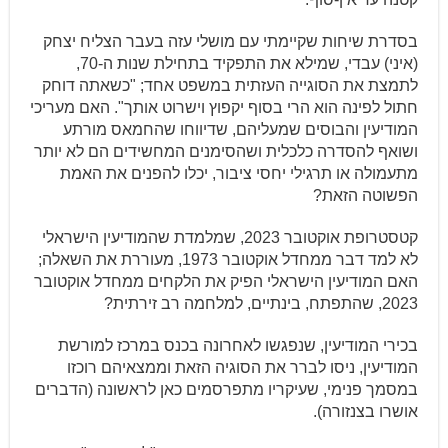
בסדרת שיחות שקיימתי עם מושלי עזה בעבר הצליח יצחק
(איני) עבדי, שמילא את התפקיד בתחילת שנות ה-70,
לתמצת את הסוגייה העזתית במשפט אחד; "כשאתה דוחק
חתול לפינה הוא הרי בסוף יקפוץ וישרוט אותך". האם מעריכי
המודיעין והבוסים שמעליהם, שדיווחו שהחמאס מורתע
ושואף להסדרה כלכלית ושהסימנים המחשידים הם לא יותר
מתעמולה או תרגילי יחסי ציבור, יכלו להפנים את האמת
הפשוטה הזאת?
קטסטרופת אוקטובר 2023, שמלמדת שהמודיעין הישראלי
לא למד דבר ממחדל אוקטובר 1973, מעוררת את השאלה;
האם המודיעין הישראלי הפיק את הלקחים ממחדל אוקטובר
2023, שהתפתח, בינתיים, למלחמה רב זירתית?
בכירי המודיעין, שנפגשו לאחרונה בכנס במרכז למורשת
המודיעין, ניסו לברר את הסוגיה הזאת וממצאיהם רוכזו
במסמך פנימי, שעיקריו מתפרסמים כאן לראשונה (הדברים
אושרו בצנזורה).