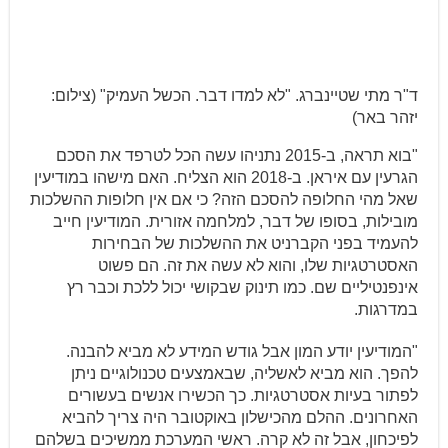
ד"ר מתי שטיינברג. "לא למדו דבר. הכשל העמיק" (צילום:
יזהר באר)
"בוא תראה, ב-2015 נתניהו עשה הכל לטרפד את הסכם
הגרעין עם איראן. ב-2018 הוא הצליח. האם מישהו במודיעין
שאל מהי החלופה להסכם הזה? כי אם אין חלופות ההשלכות
מובילות, בסופו של דבר, למלחמה אזורית. המודיעין חייב
להעמיד בפני הקברניט את ההשלכות של הבחירות
האסטרטגיות שלו, והוא לא עשה את זה. הם פשוט
אינפנטיליים שם. כמו תינוק שבקושי יכול ללכת וכבר רץ
במדרגות.
"המודיעין יודע המון אבל גודש המידע לא מביא להבנה.
להפך. הוא מביא לאשליה, שבאמצעים טכנולוגיים ניתן
לפתור בעיות אסטרטגיות. כך הכשירו אנשים בעשורים
האחרונים. ההלם מהכישלון באוקטובר היה צריך להביא
לפיכחון, אבל זה לא קרה. ראשי המערכת ממשיכים בשלהם