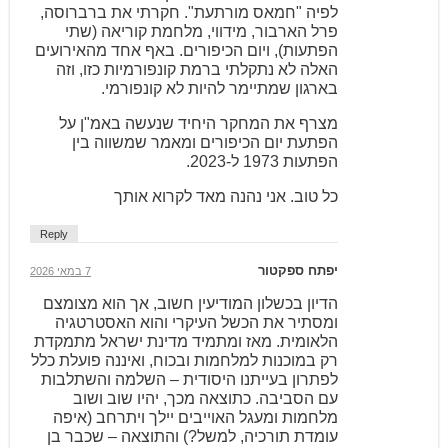
לפיה "חמאס מורתעת". חקרתי את ברברוסה,
פרל הארבור, מידווי, מלחמת קוריאה (שתי
הפתעות), ויום הכיפורים. באף אחד מהאירועים
האלה לא נתקלתי ברמת קונפורמיות כזו, וזה
בארגון שמתיימר להיות לא קונפורמי.
מצרף את המחקר היחיד שנעשה באמ"ן על
הפתעת יום הכיפורים ומאמר שמשווה בין
הפתעות 1973 ל-2023.
כל טוב. אני נהנה מאד לקרוא אותך
Reply
יפתח ספקטור
7 במאי 2026
הדיון בכשלון המודיעין חשוב, אך הוא מצומצם
ומסתיר את הכשל העיקרי והוא האסטרטגיה
הלאומית. מאז ומתמיד מדינת ישראל מתמקדת
רק במוכנות למלחמות ובכוח, ואיננה פועלת כלל
לפתרון בעייתנו היסודית – השלמה והשתלבות
עם הסביבה. כתוצאה מכך, יהיו שוב ושוב
מלחמות ומעגל האוייבים יילך ויתרחב (איפה
עומדת תורכיה, למשל?) והתוצאה – שכבר בן