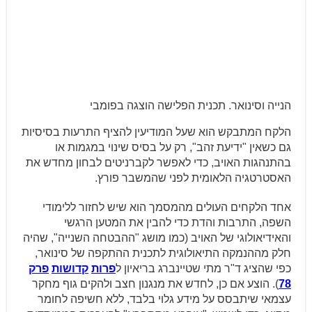
הנייה וסינואר. תכנית הפלישה הוצגה בפומבי
הלקח המתבקש הוא שעל המודיעין להציף התרעות בסיסיות
גם כשאין "ידיעת זהב", רק על בסיס שינוי במגמות או
בהתנהגות האויב, כדי לאפשר לקברניטים לבחון מחדש את
האסטרטגיה הלאומית לפני שהמשבר פורץ.
אחד הלקחים העולים מהמסמך הוא שיש לחזור ללימודי
השפה, התרבות והדת כדי להבין את המטען הרגשי
והאידיאולוגי של האויב (כמו מושג "ההבטחה השנייה", שהיה
חלק מההנמקה התיאולוגית לתכנית ההתקפה של סינואר,
כפי שהציג ד"ר מתי שטיינברג בריאיון ל
פרות
קדושות
פרק
78
). הוצע אם כן, לחדש את מנגנון חצב ולהקים גוף מחקר
עצמאי שיתבסס על מידע גלוי בלבד, ללא חשיפה לחומר