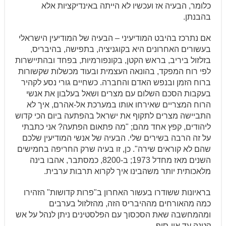
כלומר, הבעיה אז ועכשיו לא הייתה באינדיקציות אלא
בהבנתן.
אם נתרכז בהיבט המודיעיני – הבעיה של המודיעין הישראלי
בעשורים האחרונים היא בקוגניציה, בתפישה, בהיבריס,
בזלזול ביריב, בראש הקטן, בקונפורמיות, בפחד ובהתיישרות
לפי רוח המפקד, בהונאה העצמית ובעוד מכשלות שקשורות
ברוח הזמן ובנפש האדם והחברה. כשחיים גורי נסע לקהיר
בעקבות הסכם השלום עם מצרים ושאל בעלבון את אנשי
הרוח המצריים שאירחו אותו במערכת אל-אהרם, איך לא
התביישה מצרים לתקוף את ישראל בהפתעה ביום הכי קדוש
ליהודים, קפץ אחד מהם; "מה פתאום הפתעה? אני כתבתי
על זה הרבה בשירים שלי. הבעיה של אנשי המודיעין שלכם
שהם לא קוראים שירה". כן, זו בעיה שרק החריפה בחמישים
השנים מאז מחדל 1973; ב-8200, כמסתבר, אהבו בינה
מלאכותית יותר משהבינו איך לקרוא תרבות ערבית.
בראיונות ששודרו בעשור האחרון ב"פרות קדושות" הזהירו
כמה מהאורחים מההיבריס הזה, מהזלזול בערבים
ומהמחשבה שאת הסכסוך עם הפלסטינים ניתן לנהל על אש
קטנה עד אין-סוף.