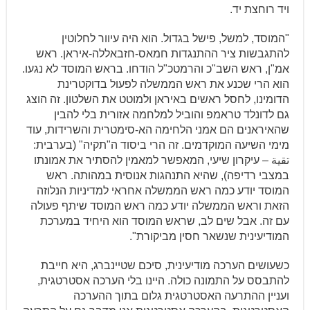
ויד רוחצת יד.
"המוסד, למשל, פישל בגדול. הוא היה עיוור לחלוטין
להתגבשות ציר ההתנגדות חמאס-חזבאללה-איראן. ראש
אמ"ן, ראש השב"כ והרמטכ"ל הודחו. בראש המוסד לא נגעו.
הוא הרי שכנע את ראש הממשלה לפעול בדוקטרינת
הדומינו, לחסל ראשים באיראן ולמוטט את השלטון. זה הוצג
גם לדונלד טראמפ והוביל למלחמה אזורית בלי להבין
שהאיראנים הם אמני הלחימה הא-סימטרית והשרידות, עוד
מימי השיעה המוקדמים. זה הרי ביסוד ה"תקיה" (בערבית:
تقية – עיקרון שיעי, המאפשר למאמין להסתיר את אמונתו
במצבי רדיפה), שהיא התנהגות אנוסית במהותה. ראש
המוסד יודע כמה ראש הממשלה אחראי למדיניות הנלוזה
הזאת וראש הממשלה יודע כמה ראש המוסד שיתף פעולה
עם זה. אבל שים לב, שראש המוסד הוא היחיד במערכת
המודיעינית שנשאר חסין מביקורת".
כשעושים הערכה מודיעינית, סיכם שטיינברג, היא חייבת
להתבסס על התמונה כולה. היינו בלי הערכה אסטרטגית,
ועניין ההתרעה האסטרטגית גלום בתוך ההערכה