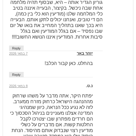
גוריון הגדיר אותה – היא, שבסוף תהיה מלחמה
אחת שבה ניכשל. בקיצור, הבעייה איננה בטיב
כלי המלחמה שלנו (מודיעין הוא כלי בין כמה),
הם די טובים, ואנחנו יכולים לתקן אותם. הבעייה
היא בכך שאנו בתהליך המחייב את בואו של יום
שבו נפסיד – אם בגלל המודיעין ואם בגלל
סיבות אחרות. המודיעין איננו הנושא החשוב!!!!
Reply
יזהר באר
7 במאי 2026
בהחלט. כאן קבור הכלב!
Reply
נ.ט.
8 במאי 2026
יפתח היקר, אתה מדבר על משהו שרחוק
מההנהגה הישראל כרחוק מזרח ממערב.
לזה לא נגיע ככל הנראה, כיוון שמנהיגי
המדינה אצלנו מעוניינים בניהול הסכסוך כי
הם חרדים מפתרון שבו יצטרכו לקבל
החלטות קשות. אם מדברים על כשלי
מודיעין רצוי שנבדוק אותם מהיסוד. הנחת