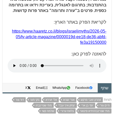
בהתנדבות; בתרגום לאנגלית, בעריכת וידאו או בתרומה
כספית. פרטים ב"עזרה ותרומה" באתר פרות קדושות.
לקריאת הפרק באתר הארץ:
https://www.haaretz.co.il/blogs/israelimyths/2026-05-
05/ty-article-magazine/0000019d-ee18-de36-abfd-
fe3a19150000
להאזנה לפרק כאן:
שתף
X
Email
WhatsApp
Facebook
תגיות
אהרון זאבי פרקש
אורי שגיא
אלי זעירא
ג'קי חוגי
דוד צור
חיים גורי
יוסי בן ארי
יצחק איני עבדי
מתי שטיינברג
מתי שטיינברגיחיא סינואר
צלאח ערורי
שלמה קשי