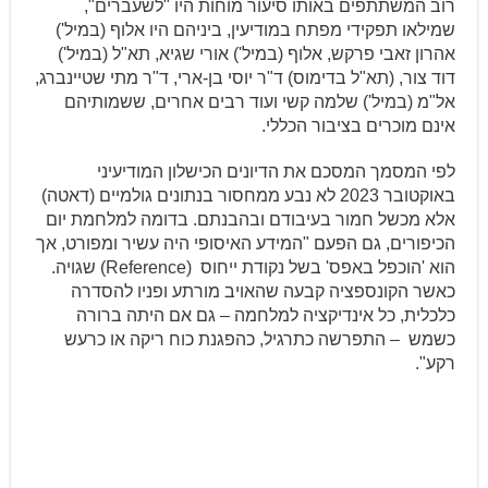
רוב המשתתפים באותו סיעור מוחות היו "לשעברים",
שמילאו תפקידי מפתח במודיעין, ביניהם היו אלוף (במיל')
אהרון זאבי פרקש, אלוף (במיל') אורי שגיא, תא"ל (במיל')
דוד צור, (תא"ל בדימוס) ד"ר יוסי בן-ארי, ד"ר מתי שטיינברג,
אל"מ (במיל') שלמה קשי ועוד רבים אחרים, ששמותיהם
אינם מוכרים בציבור הכללי.
לפי המסמך המסכם את הדיונים הכישלון המודיעיני
באוקטובר 2023 לא נבע ממחסור בנתונים גולמיים (דאטה)
אלא מכשל חמור בעיבודם ובהבנתם. בדומה למלחמת יום
הכיפורים, גם הפעם "המידע האיסופי היה עשיר ומפורט, אך
הוא 'הוכפל באפס' בשל נקודת ייחוס (Reference) שגויה.
כאשר הקונספציה קבעה שהאויב מורתע ופניו להסדרה
כלכלית, כל אינדיקציה למלחמה – גם אם היתה ברורה
כשמש – התפרשה כתרגיל, כהפגנת כוח ריקה או כרעש
רקע".