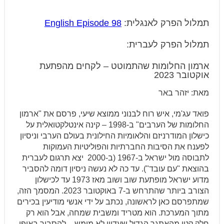
***
תמלול הפרק לאנגלית:
English Episode 98
תמלול הפרק לעברית:
ארמון החלומות שהתמוטט – לקחים מהפתעת
אוקטובר 2023
מאת: יזהר באר
פואד עג'מי, איש רוח לבנוני ממוצא שיעי, פרסם את "ארמון
החלומות של הערבים" ב-1998 – קינה אינטלקטואלית על
כישלון המודרניזם והלאומיות החילונית בעולם הערבי וניסיון
לפענח את הסיבות החברתיות והפוליטיות העמוקות
לתבוסה מול ישראל ב-1967 (ב-2000 יצא תרגום לעברית
בהוצאת "עם עובד"). עד כה לא נעשה ניסיון דומה להסביר
מדוע ישראל מופתעת שוב ושוב מאז 1973 עד לכישלון
הצורב ביותר שהתרחש ב-7 באוקטובר 2023. המסמך הזה,
שמתפרסם כאן לראשונה, נכתב על ידי אנשי מודיעין בכירים
מתוך המערכת. הוא מטריד ומשבית שמחה, אבל הוא רק
חלק קטן מהאתגר הגדול שעדיין לא מומש – להסביר באופן