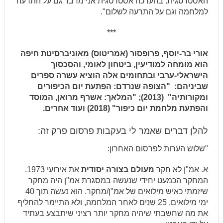
האסטרטגית. בהערכה אסטרטגית אני מדבר גם על התרעה
למלחמה וגם על התרעה לשלום".
***
אורי בר-יוסף, פ
רופסור (אמריטוס) מאוניברסיטת חיפה
הוא מומחה למודיעין, ביטחון לאומי, והסכסוך
הישראלי-ערבי ובתחומים אלה הוציא עשרה ספרים
שביניהם: "
הצופה שנרדם: הפתעת יום הכיפורים
ומקורותיה"
(2013); "
המלאך: אשרף מרואן, המוסד
והפתעת מלחמת יום כיפור"
(2018) ועוד אחרים.
להלן דברים שאמר לי בעקבות פרסום פרק זה:
"שלוש הערות לפרסום האחרון:
א. אמ"ן לא חקר
מעולם
בצורה יסודית
את אירועי 1973.
המחקר הכמעט יחידי שנעשה במסגרת אמ"ן היה מחקר
שיזמתי כאיש מילואים של אמ"ן/מחקר. הוא נעשה תוך 40
ימי מילואים, 25 שנים לאחר המלחמה, ולא
התיימר
להחליף
את מה שחשבתי שיהיה מחקר יותר רציני שיתבצע בעתיד