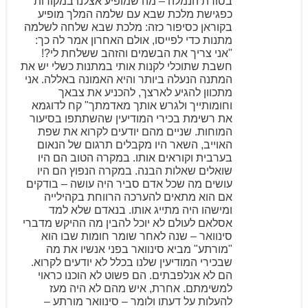
בסורת הנמלה – מה שמופיע אצלנו במקורות
כפגישת מלכת שבא עם שלמה המלך מופיע
בקוראן כסיפור כזה: מלכת שבא שלחה לשלמה
מתנות כדי לפייסו, אולם האחרון אמר לה כך:
"אני צריך את הבשמים והזהב ששלחת לי?!
חשבת שתוכלי לקנות אותי במתנות כשלי יש את
המתנה הנעלה ביותר והיא האמונה באללה. אני
מתכוון להגיע לארצך, להכניע את צבאך
וחומותייך ולגרש אותך מאדמתך" קח לדוגמא
את רשימת בכירי המודיעין שהשתתפו בסיעור
המוחות. שניים מהם יודעים לקרוא את שפת
האוייב, השאר היו מקבלים תרגום של הנאום
בערבית וקוראים אותו. במקרה הטוב הם היו
שואלים שאלות הבנה. במקרה הנפוץ הם היו
עושים מה שכל אדם סביר היה עושה – בודקים
אם הוא מתאים להערכה הרווחת בקהילייה
ומישהו היה מתייג אותו. בנאדם שלא למד
אסלאם לעולם לא יוכל להבין מה ההיקש מדברי
סינוואר – שנה לאחר שומר חומות שבו הוא
"מורתע" מביא סינוואר בפני אנשיו את מה
שבכירי המודיעין שלנו בכלל לא יודעים לקרוא.
הם לא אנלפבתים. הם פשוט לא הוכנו כראוי
למשימתם. אחרת, איש מהם לא היה מעז
להעלות על דעתו ולומר – סינוואר מורתע –