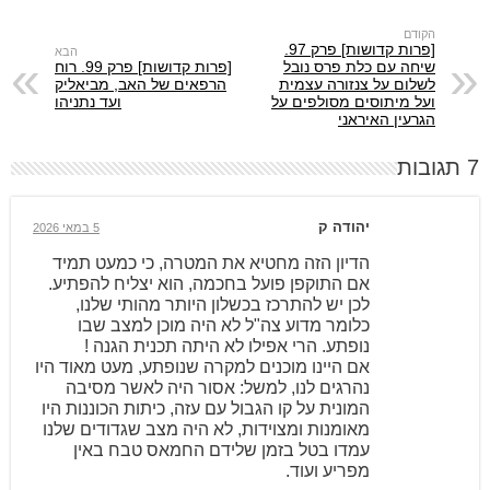
[פרות קדושות] פרק 97.
שיחה עם כלת פרס נובל
[פרות קדושות] פרק 99. רוח
לשלום על צנזורה עצמית
הרפאים של האב, מביאליק
ועל מיתוסים מסולפים על
ועד נתניהו
הגרעין האיראני
7 תגובות
יהודה ק
5 במאי 2026
הדיון הזה מחטיא את המטרה, כי כמעט תמיד
אם התוקפן פועל בחכמה, הוא יצליח להפתיע.
לכן יש להתרכז בכשלון היותר מהותי שלנו,
כלומר מדוע צה"ל לא היה מוכן למצב שבו
נופתע. הרי אפילו לא היתה תכנית הגנה !
אם היינו מוכנים למקרה שנופתע, מעט מאוד היו
נהרגים לנו, למשל: אסור היה לאשר מסיבה
המונית על קו הגבול עם עזה, כיתות הכוננות היו
מאומנות ומצוידות, לא היה מצב שגדודים שלנו
עמדו בטל בזמן שלידם החמאס טבח באין
מפריע ועוד.