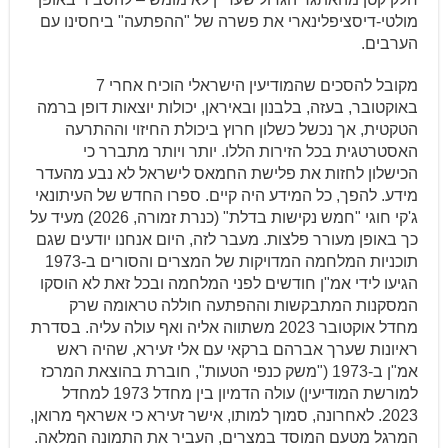
מולטי-דיסציפלינארי את פשרה של "ההפתעה" ביחסינו עם
הערבים.
מקובל להסכים שהמודיעין הישראלי הוכיח אחרי 7
באוקטובר, בעזה, בלבנון ובאיראן, יכולות יוצאות דופן ברמה
הטקטית, אך נכשל כשלון חרוץ ביכולת החיזוי וההתרעה
האסטרטגית בכל הזירות הללו. יותר ויותר מתברר כי
הכישלון לחזות את פלישת החמאס לישראל לא נבע מהעדר
מידע. להפך, כל המידע היה קיים. ספרו החדש של העיתונאי
ג'קי חוגי "חמש נקישות בדלת" (כנרת זמורה, 2026) מעיד על
כך באופן מעורר פלצות. מעבר לזה, היום אנחנו יודעים שגם
תוכניות המלחמה המדויקות של המצרים והסורים ב-1973
הגיעו לידי אמ"ן חודשים לפני המלחמה ובכל זאת לא הוסקו
המסקנות המתבקשות וההפתעה חוללה טראומה שרק
מחדל אוקטובר 2023 משתווה אליה ואף עולה עליה. בסדרת
ראיונות שערך אברהם ברקאי עם אלי זעירא, שהיה ראש
אמ"ן ב-1973 ("משק כנפי הטעות", חוברת בהוצאת המרכז
למורשת המודיעין) עולה הדמיון בין מחדל 1973 למחדל
2023. לאחרונה, סמוך למותו, אישר זעירא כי אשראף מרואן,
המרגל מטעם המוסד במצרים, העביר את התמונה המלאה.