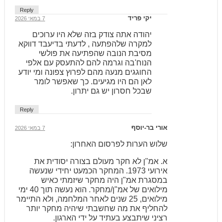
Reply
יקי פריד
7 במאי 2026
יהודה אתה צודק בזה שלא היו ערוכים
למקרה שלהפתעה , לדעתי בדיעבד דווקא
מסיבת הנובה שהפתיעה את פולשי
הנוח'בה וגרמה להם להתעסק עם אלפי
החוגגים מנעה מהם לפרוץ צפונה ומי יודע
לאן הם היו מגיעים. כך שאפשר לומר
שבכל חסרון יש גם יתרון.
Reply
אורי בר-יוסף
7 במאי 2026
שלוש הערות לפרסום האחרון:
א. אמ"ן לא חקר מעולם בצורה יסודית את
אירועי 1973. המחקר הכמעט יחידי שנעשה
במסגרת אמ"ן היה מחקר שיזמתי כאיש
מילואים של אמ"ן/מחקר. הוא נעשה תוך 40 ימי
מילואים, 25 שנים לאחר המלחמה, ולא התיימר
להחליף את מה שחשבתי שיהיה מחקר יותר
רציני שיתבצע בעתיד על ידי הארגון.