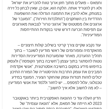
וחמאס – פועלים מתוך חזון ארוך טווח להכריע את ישראל
ולא רק להטריד אותה. הלקח הוא, אם כן, שאין לבחון כל זירה
במנותק, אלא להבין את התמונה הגדולה ואת ההשפעות
ההדדיות בין השחקנים ("התלכדות הזירות"). "המעבר של
ארגונים אלו מסטטוס של 'ארגוני טרור' לצבאות מאורגנים
עם תפיסות הכרעה דורש שינוי בנקודות ההתייחסות
המודיעיניות".
עוד נקבע שקיים צורך קריטי בשילוב קולות חיצוניים –
מהאקדמיה ומפורומים של ראשי מודיעין לשעבר – בתוך
תהליך ההערכה, מאחר שהמערכות המודיעיניות הסדירות
נוטות להסתגר בתוך עצמן ("חשיבה בתוך הקופסה") ולעסוק
בחיפוש מידע במקום בחשיבה אסטרטגית, "אנשי אקדמיה
המבינים את עומק התרבות וההיסטוריה של המזרח התיכון
יכולים לזהות תנודות עומק שהחוקר הצעיר, המוצף במידע
טכנולוגי, עלול לפספס… יש לחזור וללמד את אנשי המודיעין
– לא מה לחשוב אלא איך לחשוב".
הדיון העלה עוד כי ההונאה האפקטיבית ביותר באוקטובר
2023 לא הייתה של חמאס, אלא "הונאה עצמית" של
המודיעין הישראלי. "המערכת בנתה סיפור נוח שבו האויב