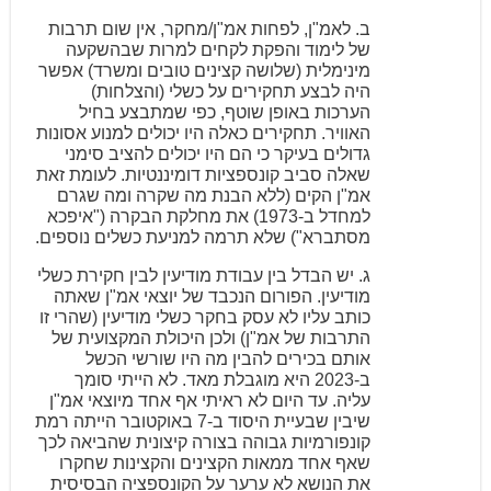
ב. לאמ"ן, לפחות אמ"ן/מחקר, אין שום תרבות
של לימוד והפקת לקחים למרות שבהשקעה
מינימלית (שלושה קצינים טובים ומשרד) אפשר
היה לבצע תחקירים על כשלי (והצלחות)
הערכות באופן שוטף, כפי שמתבצע בחיל
האוויר. תחקירים כאלה היו יכולים למנוע אסונות
גדולים בעיקר כי הם היו יכולים להציב סימני
שאלה סביב קונספציות דומיננטיות. לעומת זאת
אמ"ן הקים (ללא הבנת מה שקרה ומה שגרם
למחדל ב-1973) את מחלקת הבקרה ("איפכא
מסתברא") שלא תרמה למניעת כשלים נוספים.
ג. יש הבדל בין עבודת מודיעין לבין חקירת כשלי
מודיעין. הפורום הנכבד של יוצאי אמ"ן שאתה
כותב עליו לא עסק בחקר כשלי מודיעין (שהרי זו
התרבות של אמ"ן) ולכן היכולת המקצועית של
אותם בכירים להבין מה היו שורשי הכשל
ב-2023 היא מוגבלת מאד. לא הייתי סומך
עליה. עד היום לא ראיתי אף אחד מיוצאי אמ"ן
שיבין שבעיית היסוד ב-7 באוקטובר הייתה רמת
קונפורמיות גבוהה בצורה קיצונית שהביאה לכך
שאף אחד ממאות הקצינים והקצינות שחקרו
את הנושא לא ערער על הקונספציה הבסיסית