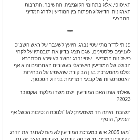
האיסופי, אלא בתחומי הקוגניציה, החשיבה, התרבות
הארגונית והדיאלוג הפתוח בין המודיעין לדרג המדיני
והמבצעי.
***
פניתי לד"ר מתי שטיינברג, היועץ לשעבר של ראש השב"כ
לעניינים פלסטינים, שגם הציג בדיון את תובנותיו על לקחי
כישלונות המודיעין. שטיינברג נחשב לאיפכא מסתברא
הבולט של המודיעין הישראלי בעשורים האחרונים והוא אף
נפלט מהמערכת בגין הביקורת שהשמיע על הבחירות
האסטרטגיות של קובעי המדיניות בניהול הסכסוך.
שאלתי אותו האם המודיעין יישם משהו מלקחי אוקטובר
2023?
תשובתו היתה חד משמעית; לא! "ולנוכח הנסיבות הכשל אף
העמיק", הוסיף.
"מאז 2005 איש במערכת המודיעין לא מעז לאתגר את הדרג
הפיקודי והמדיני. מי שניסה הודח או שקידומו נעצר. זה גם