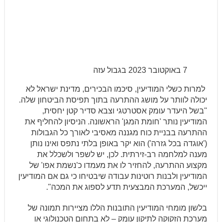
7 באוקטובר 2023 בגבול עזה
למרות כשלי המודיעין, סיכמו הבכירים, מדינת ישראל לא
יכולה לוותר על מושג ההתרעה בתוך תפיסת הביטחון שלה.
"בשל היעדר עומק אסטרטגי וצבא סדיר קטן יחסית,
המודיעין נותר 'חומת המגן' הראשונה. הניסיון להחליף את
ההתרעה בבניית כוח מגננה מאסיבי לאורך כל הגבולות
('אוגדה בכל גזרה') הוא יקר באופן בלתי נתפס ואינו נותן
מענה למלחמה רב-זירתית. לכן, יש לשפר ולשכלל את
מקצוע ההתרעה, להחזיר לו את מעמדו כ'נשמת אפו' של
המודיעין ולבנות רוטינות עבודה שיבטיחו כי גם אם המודיעין
ייכשל, המערכת המבצעית תדע לספוג את המכה".
בלשון מומחי המודיעין התובנות הללו מציירות תמונה של
מערכת הזקוקה לתיקון עומק – לא בתחום הטכנולוגי או