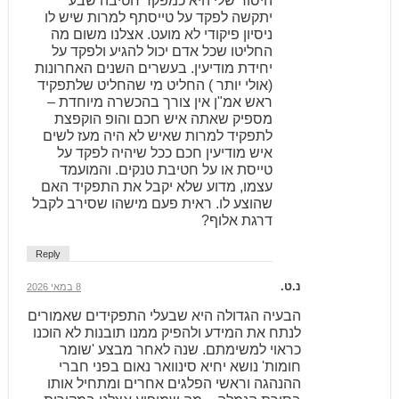
היסוד שלי היא כמפקד חטיבה שבע
יתקשה לפקד על טייסתף למרות שיש לו
ניסיון פיקודי לא מועט. אצלנו משום מה
החליטו שכל אדם יכול להגיע ולפקד על
יחידת מודיעין. בעשרים השנים האחרונות
(אולי יותר ) החליט מי שהחליט שלתפקיד
ראש אמ"ן אין צורך בהכשרה מיוחדת –
מספיק שאתה איש חכם והופ הוקפצת
לתפקיד למרות שאיש לא היה מעז לשים
איש מודיעין חכם ככל שיהיה לפקד על
טייסת או על חטיבת טנקים. והמועמד
עצמו, מדוע שלא יקבל את התפקיד האם
שהוצע לו. ראית פעם מישהו שסירב לקבל
דרגת אלוף?
Reply
נ.ט.
8 במאי 2026
הבעיה הגדולה היא שבעלי התפקידים שאמורים
לנתח את המידע ולהפיק ממנו תובנות לא הוכנו
כראוי למשימתם. שנה לאחר מבצע 'שומר
חומות' נושא יחיא סינוואר נאום בפני חברי
ההנהגה וראשי הפלגים אחרים ומתחיל אותו